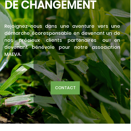
DE CHANGEMENT
Rejoignez-nous dans une aventure vers une
démarche écoresponsable en devenant un de
nos précieux clients partenaires ou en
devenant bénévole pour notre association
MAEVA.
CONTACT