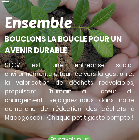
Sauter le menu
Ensemble
BOUCLONS LA BOUCLE POUR UN
AVENIR DURABLE
STCV est une entreprise socio-
environnementale tournée vers la gestion et
la valorisation de déchets recyclables,
propulsant l’humain au cœur du
changement. Rejoignez-nous dans notre
démarche de réduction des déchets à
Madagascar : Chaque petit geste compte !
En savoir plus